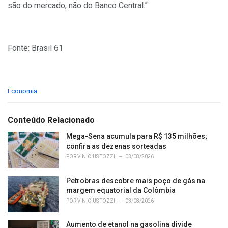
são do mercado, não do Banco Central.”
Fonte: Brasil 61
C
Economia
a
t
e
Conteúdo Relacionado
g
o
Mega-Sena acumula para R$ 135 milhões;
r
confira as dezenas sorteadas
i
POR
VINICIUS TOZZI
03/08/2026
e
s
Petrobras descobre mais poço de gás na
:
margem equatorial da Colômbia
POR
VINICIUS TOZZI
03/08/2026
Aumento de etanol na gasolina divide