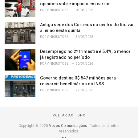
opiniões sobre impacto em carros
POR
VINICIUS TOZZI
03/08/2026
Antiga sede dos Correios no centro do Rio vai
a leilão nesta quinta
POR
VINICIUS TOZZI
30/07/2026
Desemprego no 2º trimestre é 5,4%, o menor
já registrado no período
POR
VINICIUS TOZZI
30/07/2026
Governo destina R$ 547 milhões para
ressarcir beneficiários do INSS
POR
VINICIUS TOZZI
21/07/2026
VOLTAR AO TOPO
Copyright © 2025
Vozes Comunicações
- Todos os direitos
reservados.