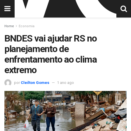
Home
Economia
BNDES vai ajudar RS no
planejamento de
enfrentamento ao clima
extremo
por
Cleilton Gomes
1 ano ago