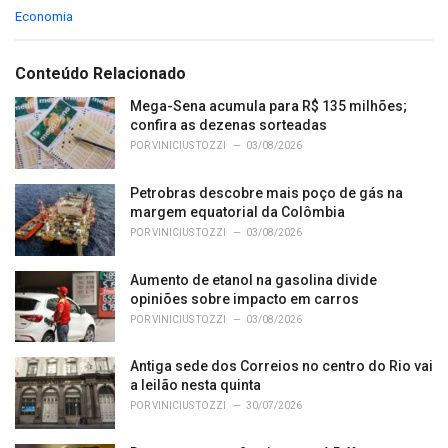
C
Economia
a
t
e
Conteúdo Relacionado
g
o
Mega-Sena acumula para R$ 135 milhões;
r
confira as dezenas sorteadas
i
POR
VINICIUS TOZZI
03/08/2026
e
s
Petrobras descobre mais poço de gás na
:
margem equatorial da Colômbia
POR
VINICIUS TOZZI
03/08/2026
Aumento de etanol na gasolina divide
opiniões sobre impacto em carros
POR
VINICIUS TOZZI
03/08/2026
Antiga sede dos Correios no centro do Rio vai
a leilão nesta quinta
POR
VINICIUS TOZZI
30/07/2026