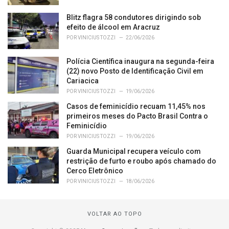
Blitz flagra 58 condutores dirigindo sob
efeito de álcool em Aracruz
POR
VINICIUS TOZZI
22/06/2026
Polícia Científica inaugura na segunda-feira
(22) novo Posto de Identificação Civil em
Cariacica
POR
VINICIUS TOZZI
19/06/2026
Casos de feminicídio recuam 11,45% nos
primeiros meses do Pacto Brasil Contra o
Feminicídio
POR
VINICIUS TOZZI
19/06/2026
Guarda Municipal recupera veículo com
restrição de furto e roubo após chamado do
Cerco Eletrônico
POR
VINICIUS TOZZI
18/06/2026
VOLTAR AO TOPO