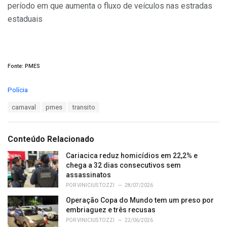
período em que aumenta o fluxo de veículos nas estradas
estaduais
Fonte: PMES
C
Polícia
a
T
carnaval
pmes
transito
t
a
e
g
g
s
o
Conteúdo Relacionado
:
r
i
Cariacica reduz homicídios em 22,2% e
e
chega a 32 dias consecutivos sem
s
assassinatos
:
POR
VINICIUS TOZZI
28/07/2026
Operação Copa do Mundo tem um preso por
embriaguez e três recusas
POR
VINICIUS TOZZI
22/06/2026