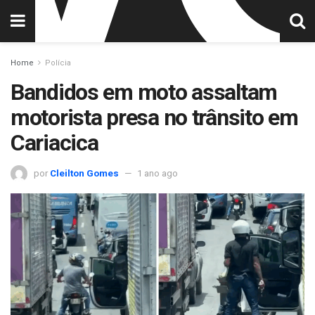
Home
Polícia
Bandidos em moto assaltam
motorista presa no trânsito em
Cariacica
por
Cleilton Gomes
1 ano ago