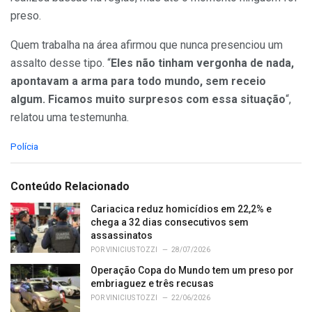
preso.
Quem trabalha na área afirmou que nunca presenciou um
assalto desse tipo. “
Eles não tinham vergonha de nada,
apontavam a arma para todo mundo, sem receio
algum. Ficamos muito surpresos com essa situação
“,
relatou uma testemunha.
C
Polícia
a
t
e
Conteúdo Relacionado
g
o
Cariacica reduz homicídios em 22,2% e
r
chega a 32 dias consecutivos sem
i
assassinatos
e
POR
VINICIUS TOZZI
28/07/2026
s
Operação Copa do Mundo tem um preso por
:
embriaguez e três recusas
POR
VINICIUS TOZZI
22/06/2026