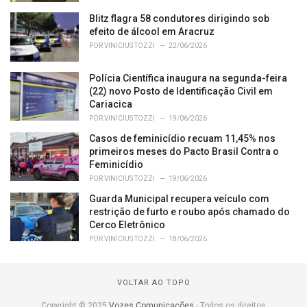
Blitz flagra 58 condutores dirigindo sob
efeito de álcool em Aracruz
POR
VINICIUS TOZZI
22/06/2026
Polícia Científica inaugura na segunda-feira
(22) novo Posto de Identificação Civil em
Cariacica
POR
VINICIUS TOZZI
19/06/2026
Casos de feminicídio recuam 11,45% nos
primeiros meses do Pacto Brasil Contra o
Feminicídio
POR
VINICIUS TOZZI
19/06/2026
Guarda Municipal recupera veículo com
restrição de furto e roubo após chamado do
Cerco Eletrônico
POR
VINICIUS TOZZI
18/06/2026
VOLTAR AO TOPO
Copyright © 2025
Vozes Comunicações
- Todos os direitos