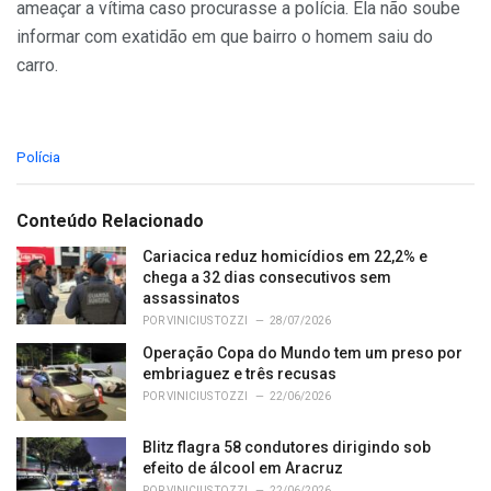
ameaçar a vítima caso procurasse a polícia. Ela não soube
informar com exatidão em que bairro o homem saiu do
carro.
C
Polícia
a
t
e
Conteúdo Relacionado
g
o
Cariacica reduz homicídios em 22,2% e
r
chega a 32 dias consecutivos sem
i
assassinatos
e
POR
VINICIUS TOZZI
28/07/2026
s
Operação Copa do Mundo tem um preso por
:
embriaguez e três recusas
POR
VINICIUS TOZZI
22/06/2026
Blitz flagra 58 condutores dirigindo sob
efeito de álcool em Aracruz
POR
VINICIUS TOZZI
22/06/2026