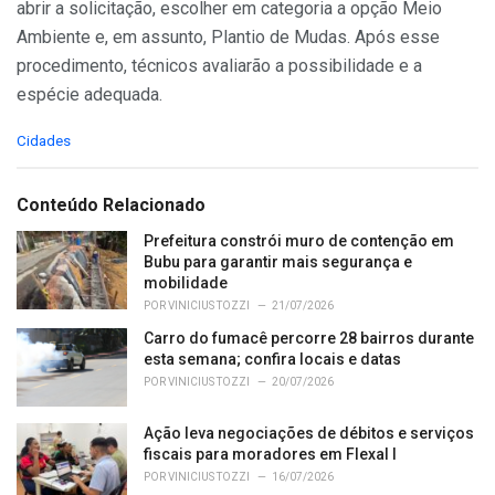
abrir a solicitação, escolher em categoria a opção Meio
Ambiente e, em assunto, Plantio de Mudas. Após esse
procedimento, técnicos avaliarão a possibilidade e a
espécie adequada.
C
Cidades
a
t
e
Conteúdo Relacionado
g
o
Prefeitura constrói muro de contenção em
r
Bubu para garantir mais segurança e
i
mobilidade
e
POR
VINICIUS TOZZI
21/07/2026
s
Carro do fumacê percorre 28 bairros durante
:
esta semana; confira locais e datas
POR
VINICIUS TOZZI
20/07/2026
Ação leva negociações de débitos e serviços
fiscais para moradores em Flexal I
POR
VINICIUS TOZZI
16/07/2026