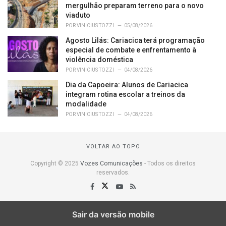
mergulhão preparam terreno para o novo
viaduto
POR
VINICIUS TOZZI
05/08/2026
Agosto Lilás: Cariacica terá programação
especial de combate e enfrentamento à
violência doméstica
POR
VINICIUS TOZZI
04/08/2026
Dia da Capoeira: Alunos de Cariacica
integram rotina escolar a treinos da
modalidade
POR
VINICIUS TOZZI
04/08/2026
VOLTAR AO TOPO
Copyright © 2025
Vozes Comunicações
- Todos os direitos
reservados.
Sair da versão mobile