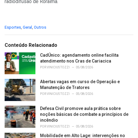
radiodifusão de Roraima.
C
Esportes
,
Geral
,
Outros
a
t
e
Conteúdo Relacionado
g
o
CadÚnico: agendamento online facilita
r
atendimento nos Cras de Cariacica
i
POR
VINICIUS TOZZI
05/08/2026
e
s
Abertas vagas em curso de Operação e
:
Manutenção de Tratores
POR
VINICIUS TOZZI
05/08/2026
Defesa Civil promove aula prática sobre
noções básicas de combate a princípios de
incêndio
POR
VINICIUS TOZZI
05/08/2026
Mobilidade em Alto Lage: intervenções no