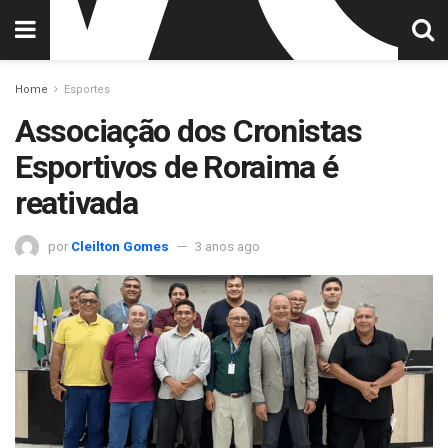
Home
Esportes
Associação dos Cronistas
Esportivos de Roraima é
reativada
por
Cleilton Gomes
3 anos ago