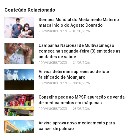
t
e
Conteúdo Relacionado
g
o
Semana Mundial do Aleitamento Materno
r
marca início do Agosto Dourado
i
POR
VINICIUS TOZZI
03/08/2026
e
s
Campanha Nacional de Multivacinação
:
começa na segunda-feira (3) em todas as
unidades de saúde
POR
VINICIUS TOZZI
31/07/2026
Anvisa determina apreensão de lote
falsificado de Mounjaro
POR
VINICIUS TOZZI
30/07/2026
Conselho pede ao MPSP apuração de venda
de medicamentos em máquinas
POR
VINICIUS TOZZI
28/07/2026
Anvisa aprova novo medicamento para
câncer de pulmão