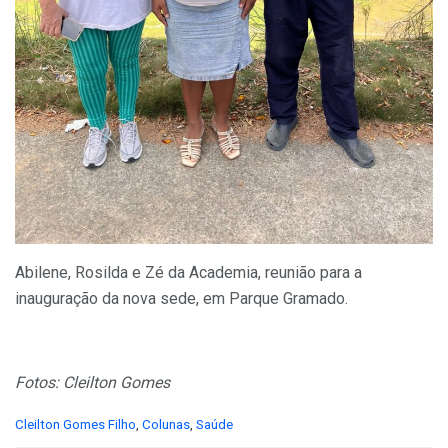
Abilene, Rosilda e Zé da Academia, reunião para a
inauguração da nova sede, em Parque Gramado.
Fotos: Cleilton Gomes
C
Cleilton Gomes Filho
,
Colunas
,
Saúde
a