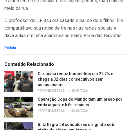
e ainda tentou se abaixar e dar alguns passos, mas caiu no
meio da rua.
O professor de jiu-jítsu era casado e pai de dois filhos. Ele
compartilhava sua rotina de treinos nas redes sociais e
dava aulas em uma academia no bairro Praia das Gaivotas.
C
Polícia
a
t
e
Conteúdo Relacionado
g
o
Cariacica reduz homicídios em 22,2% e
r
chega a 32 dias consecutivos sem
i
assassinatos
e
POR
VINICIUS TOZZI
28/07/2026
s
Operação Copa do Mundo tem um preso por
:
embriaguez e três recusas
POR
VINICIUS TOZZI
22/06/2026
Blitz flagra 58 condutores dirigindo sob
efeito de álcool em Aracruz