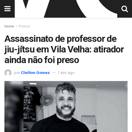
Home
Polícia
Assassinato de professor de
jiu-jítsu em Vila Velha: atirador
ainda não foi preso
por
Cleilton Gomes
1 ano ago