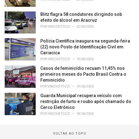
Blitz flagra 58 condutores dirigindo sob
efeito de álcool em Aracruz
POR
VINICIUS TOZZI
22/06/2026
Polícia Científica inaugura na segunda-feira
(22) novo Posto de Identificação Civil em
Cariacica
POR
VINICIUS TOZZI
19/06/2026
Casos de feminicídio recuam 11,45% nos
primeiros meses do Pacto Brasil Contra o
Feminicídio
POR
VINICIUS TOZZI
19/06/2026
Guarda Municipal recupera veículo com
restrição de furto e roubo após chamado do
Cerco Eletrônico
POR
VINICIUS TOZZI
18/06/2026
VOLTAR AO TOPO