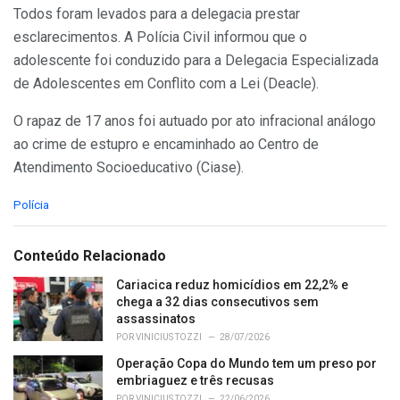
Todos foram levados para a delegacia prestar
esclarecimentos. A Polícia Civil informou que o
adolescente foi conduzido para a Delegacia Especializada
de Adolescentes em Conflito com a Lei (Deacle).
O rapaz de 17 anos foi autuado por ato infracional análogo
ao crime de estupro e encaminhado ao Centro de
Atendimento Socioeducativo (Ciase).
C
Polícia
a
t
e
Conteúdo Relacionado
g
o
Cariacica reduz homicídios em 22,2% e
r
chega a 32 dias consecutivos sem
i
assassinatos
e
POR
VINICIUS TOZZI
28/07/2026
s
Operação Copa do Mundo tem um preso por
:
embriaguez e três recusas
POR
VINICIUS TOZZI
22/06/2026