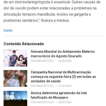
de um otorrinolaringologista é essencial. Outras causas de
dor de ouvido podem estar relacionadas a problemas na
articulação temporo mandibular, lesões na garganta e
problemas dentários”, finaliza a médica.
C
Saúde
a
t
e
Conteúdo Relacionado
g
o
Semana Mundial do Aleitamento Materno
r
marca início do Agosto Dourado
i
POR
VINICIUS TOZZI
03/08/2026
e
s
Campanha Nacional de Multivacinação
:
começa na segunda-feira (3) em todas as
unidades de saúde
POR
VINICIUS TOZZI
31/07/2026
Anvisa determina apreensão de lote
falsificado de Mounjaro
POR
VINICIUS TOZZI
30/07/2026