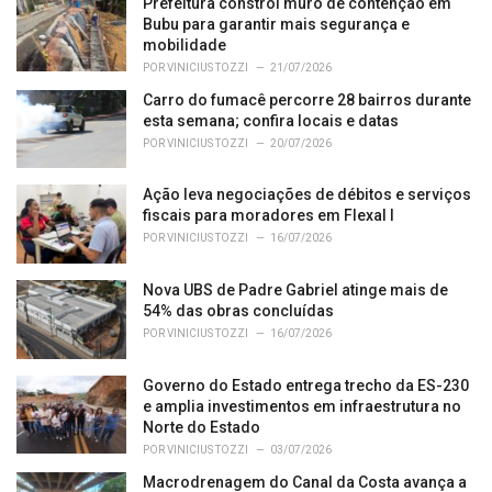
o
Prefeitura constrói muro de contenção em
r
Bubu para garantir mais segurança e
i
mobilidade
e
POR
VINICIUS TOZZI
21/07/2026
s
Carro do fumacê percorre 28 bairros durante
:
esta semana; confira locais e datas
POR
VINICIUS TOZZI
20/07/2026
Ação leva negociações de débitos e serviços
fiscais para moradores em Flexal I
POR
VINICIUS TOZZI
16/07/2026
Nova UBS de Padre Gabriel atinge mais de
54% das obras concluídas
POR
VINICIUS TOZZI
16/07/2026
Governo do Estado entrega trecho da ES-230
e amplia investimentos em infraestrutura no
Norte do Estado
POR
VINICIUS TOZZI
03/07/2026
Macrodrenagem do Canal da Costa avança a