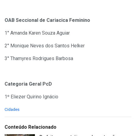
OAB Seccional de Cariacica Feminino
1° Amanda Karen Souza Aguiar
2° Monique Neves dos Santos Helker
3° Thamyres Rodrigues Barbosa
Categoria Geral PcD
1º Eliezer Quirino Ignácio
C
Cidades
a
t
e
Conteúdo Relacionado
g