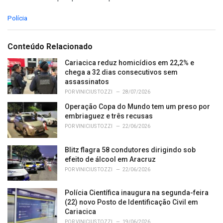
C
Polícia
a
t
e
Conteúdo Relacionado
g
o
Cariacica reduz homicídios em 22,2% e
r
chega a 32 dias consecutivos sem
i
assassinatos
e
POR
VINICIUS TOZZI
28/07/2026
s
Operação Copa do Mundo tem um preso por
:
embriaguez e três recusas
POR
VINICIUS TOZZI
22/06/2026
Blitz flagra 58 condutores dirigindo sob
efeito de álcool em Aracruz
POR
VINICIUS TOZZI
22/06/2026
Polícia Científica inaugura na segunda-feira
(22) novo Posto de Identificação Civil em
Cariacica
POR
VINICIUS TOZZI
19/06/2026