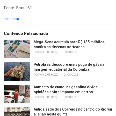
Fonte: Brasil 61
C
Economia
a
t
e
Conteúdo Relacionado
g
o
Mega-Sena acumula para R$ 135 milhões;
r
confira as dezenas sorteadas
i
POR
VINICIUS TOZZI
03/08/2026
e
s
Petrobras descobre mais poço de gás na
:
margem equatorial da Colômbia
POR
VINICIUS TOZZI
03/08/2026
Aumento de etanol na gasolina divide
opiniões sobre impacto em carros
POR
VINICIUS TOZZI
03/08/2026
Antiga sede dos Correios no centro do Rio vai
a leilão nesta quinta