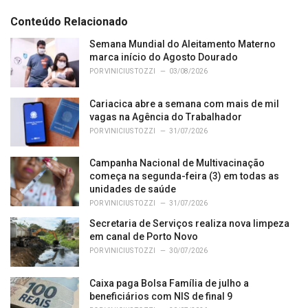
e
g
Conteúdo Relacionado
o
r
Semana Mundial do Aleitamento Materno
i
marca início do Agosto Dourado
e
POR
VINICIUS TOZZI
03/08/2026
s
:
Cariacica abre a semana com mais de mil
vagas na Agência do Trabalhador
POR
VINICIUS TOZZI
31/07/2026
Campanha Nacional de Multivacinação
começa na segunda-feira (3) em todas as
unidades de saúde
POR
VINICIUS TOZZI
31/07/2026
Secretaria de Serviços realiza nova limpeza
em canal de Porto Novo
POR
VINICIUS TOZZI
30/07/2026
Caixa paga Bolsa Família de julho a
beneficiários com NIS de final 9