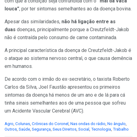
com que a condição seja confundida com o
“mal da vaca
louca”
, por ter sintomas semelhantes ao da doença bovina.
Apesar das similaridades,
não há ligação entre as
duas
doenças, principalmente porque a Creutzfeldt-Jakob
não é contraída pelo consumo de carne contaminada.
A principal característica da doença de Creutzfeldt-Jakob é
o ataque ao sistema nervoso central, o que causa demência
em humanos.
De acordo com o irmão do ex-secretário, o taxista Roberto
Carlos da Silva, Joel Faustão apresentou os primeiros
sintomas da doença há menos de um ano e de lá para cá
tinha sinais semelhantes aos de uma pessoa que sofreu
um Acidente Vascular Cerebral (AVC).
C
Agro
,
Colunas
,
Crônicas do Coronel
,
Nas ondas do rádio
,
No ângulo
,
a
Outros
,
Saúde
,
Segurança
,
Seus Direitos
,
Social
,
Tecnologia
,
Trabalho
t