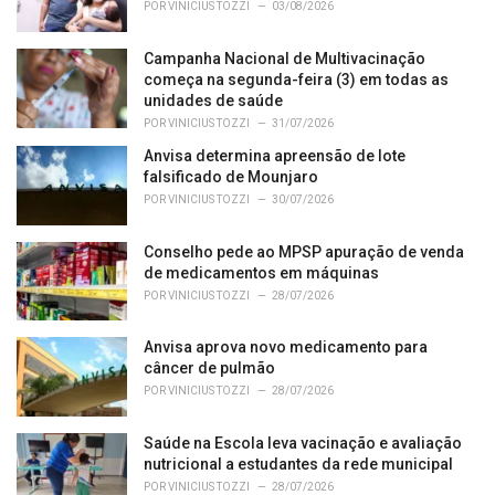
i
POR
VINICIUS TOZZI
03/08/2026
e
s
Campanha Nacional de Multivacinação
:
começa na segunda-feira (3) em todas as
unidades de saúde
POR
VINICIUS TOZZI
31/07/2026
Anvisa determina apreensão de lote
falsificado de Mounjaro
POR
VINICIUS TOZZI
30/07/2026
Conselho pede ao MPSP apuração de venda
de medicamentos em máquinas
POR
VINICIUS TOZZI
28/07/2026
Anvisa aprova novo medicamento para
câncer de pulmão
POR
VINICIUS TOZZI
28/07/2026
Saúde na Escola leva vacinação e avaliação
nutricional a estudantes da rede municipal
POR
VINICIUS TOZZI
28/07/2026