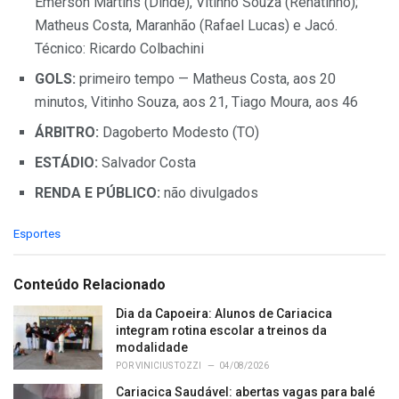
Emerson Martins (Dindê), Vitinho Souza (Renatinho);
Matheus Costa, Maranhão (Rafael Lucas) e Jacó.
Técnico: Ricardo Colbachini
GOLS:
primeiro tempo — Matheus Costa, aos 20
minutos, Vitinho Souza, aos 21, Tiago Moura, aos 46
ÁRBITRO:
Dagoberto Modesto (TO)
ESTÁDIO:
Salvador Costa
RENDA E PÚBLICO:
não divulgados
C
Esportes
a
t
e
Conteúdo Relacionado
g
o
Dia da Capoeira: Alunos de Cariacica
r
integram rotina escolar a treinos da
i
modalidade
e
POR
VINICIUS TOZZI
04/08/2026
s
Cariacica Saudável: abertas vagas para balé
: