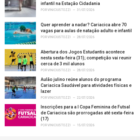
infantil na Estação Cidadania
POR
VINICIUS TOZZI
31/07/2026
Quer aprender a nadar? Cariacica abre 70
vagas para aulas de natação adulto e infantil
POR
VINICIUS TOZZI
28/07/2026
Abertura dos Jogos Estudantis acontece
nesta sexta-feira (31); competição vai reunir
cerca de 3 mil alunos
POR
VINICIUS TOZZI
28/07/2026
Aulão julino reúne alunos do programa
Cariacica Saudável para atividades físicas e
lazer
POR
VINICIUS TOZZI
22/07/2026
Inscrições para a I Copa Feminina de Futsal
de Cariacica são prorrogadas até sexta-feira
(17)
POR
VINICIUS TOZZI
15/07/2026