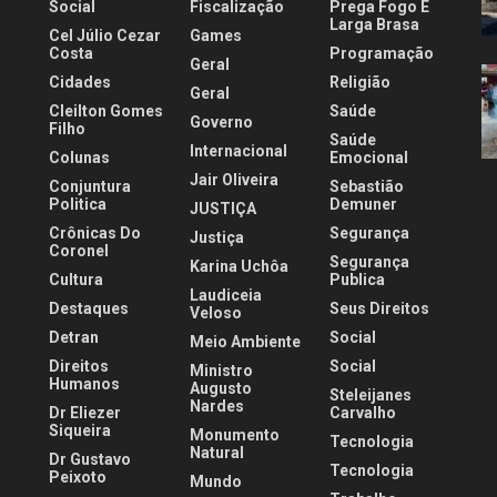
Social
Fiscalização
Prega Fogo E
Larga Brasa
Cel Júlio Cezar
Games
Costa
Programação
Geral
Cidades
Religião
Geral
Cleilton Gomes
Saúde
Governo
Filho
Saúde
Internacional
Colunas
Emocional
Jair Oliveira
Conjuntura
Sebastião
Politica
Demuner
JUSTIÇA
Crônicas Do
Segurança
Justiça
Coronel
Segurança
Karina Uchôa
Cultura
Publica
Laudiceia
Destaques
Seus Direitos
Veloso
Detran
Social
Meio Ambiente
Direitos
Social
Ministro
Humanos
Augusto
Steleijanes
Nardes
Dr Eliezer
Carvalho
Siqueira
Monumento
Tecnologia
Natural
Dr Gustavo
Tecnologia
Peixoto
Mundo