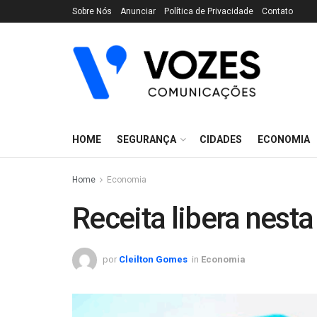
Sobre Nós
Anunciar
Política de Privacidade
Contato
HOME
SEGURANÇA
CIDADES
ECONOMIA
Home
Economia
Receita libera nest
por
Cleilton Gomes
in
Economia