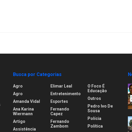
Busca por Categorias
N
Agro
Elimar Leal
O Foco É
Educação
Agro
Entretenimento
Outros
Amanda Vidal
Esportes
s
Pedro Ivo De
Ana Karina
Fernando
Sousa
Wiermann
Capez
Polícia
Artigo
Fernando
.
Zambom
Política
Assistência