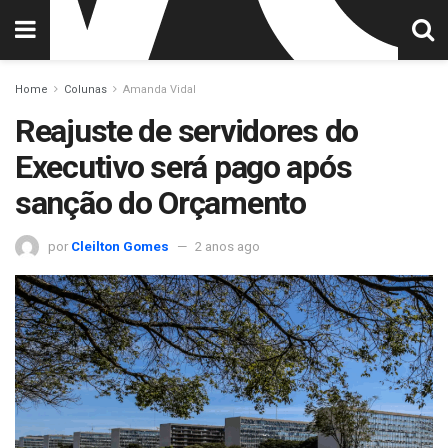
Home
Colunas
Amanda Vidal
Reajuste de servidores do
Executivo será pago após
sanção do Orçamento
por
Cleilton Gomes
2 anos ago