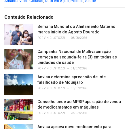
C
Amanda Vidal
,
Colunas
,
Nutri em Ação
,
Política
,
Saúde
a
t
e
Conteúdo Relacionado
g
o
Semana Mundial do Aleitamento Materno
r
marca início do Agosto Dourado
i
POR
VINICIUS TOZZI
03/08/2026
e
s
Campanha Nacional de Multivacinação
:
começa na segunda-feira (3) em todas as
unidades de saúde
POR
VINICIUS TOZZI
31/07/2026
Anvisa determina apreensão de lote
falsificado de Mounjaro
POR
VINICIUS TOZZI
30/07/2026
Conselho pede ao MPSP apuração de venda
de medicamentos em máquinas
POR
VINICIUS TOZZI
28/07/2026
Anvisa aprova novo medicamento para