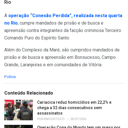
Rio
A
operação “Conexão Perdida”, realizada nesta quarta
no Rio
, cumpre mandados de prisão e de busca e
apreensão contra integrantes da facção criminosa Terceiro
Comando Puro do Espírito Santo.
Além do Complexo da Maré, são cumpridos mandados de
prisão e de busca e apreensão em Bonsucesso, Campo
Grande, Laranjeiras e em comunidades de Vitória.
C
Polícia
a
t
e
Conteúdo Relacionado
g
o
Cariacica reduz homicídios em 22,2% e
r
chega a 32 dias consecutivos sem
i
assassinatos
e
POR
VINICIUS TOZZI
28/07/2026
s
Operação Copa do Mundo tem um preso por
: