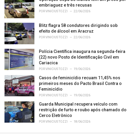
embriaguez e três recusas
POR
VINICIUS TOZZI
22/06/2026
Blitz flagra 58 condutores dirigindo sob
efeito de álcool em Aracruz
POR
VINICIUS TOZZI
22/06/2026
Polícia Científica inaugura na segunda-feira
(22) novo Posto de Identificação Civil em
Cariacica
POR
VINICIUS TOZZI
19/06/2026
Casos de feminicídio recuam 11,45% nos
primeiros meses do Pacto Brasil Contra o
Feminicídio
POR
VINICIUS TOZZI
19/06/2026
Guarda Municipal recupera veículo com
restrição de furto e roubo após chamado do
Cerco Eletrônico
POR
VINICIUS TOZZI
18/06/2026