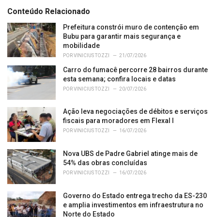
t
e
Conteúdo Relacionado
g
o
Prefeitura constrói muro de contenção em
r
Bubu para garantir mais segurança e
i
mobilidade
e
POR
VINICIUS TOZZI
21/07/2026
s
Carro do fumacê percorre 28 bairros durante
:
esta semana; confira locais e datas
POR
VINICIUS TOZZI
20/07/2026
Ação leva negociações de débitos e serviços
fiscais para moradores em Flexal I
POR
VINICIUS TOZZI
16/07/2026
Nova UBS de Padre Gabriel atinge mais de
54% das obras concluídas
POR
VINICIUS TOZZI
16/07/2026
Governo do Estado entrega trecho da ES-230
e amplia investimentos em infraestrutura no
Norte do Estado