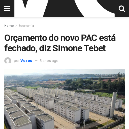
Home
Economia
Orçamento do novo PAC está
fechado, diz Simone Tebet
por
Vozes
3 anos ago