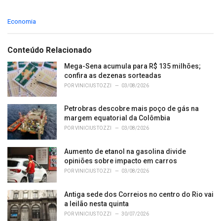
C
Economia
a
t
e
Conteúdo Relacionado
g
o
Mega-Sena acumula para R$ 135 milhões;
r
confira as dezenas sorteadas
i
POR
VINICIUS TOZZI
03/08/2026
e
s
Petrobras descobre mais poço de gás na
:
margem equatorial da Colômbia
POR
VINICIUS TOZZI
03/08/2026
Aumento de etanol na gasolina divide
opiniões sobre impacto em carros
POR
VINICIUS TOZZI
03/08/2026
Antiga sede dos Correios no centro do Rio vai
a leilão nesta quinta
POR
VINICIUS TOZZI
30/07/2026