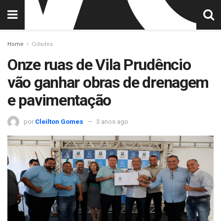
Home
Cidades
Onze ruas de Vila Prudêncio
vão ganhar obras de drenagem
e pavimentação
por
Cleilton Gomes
3 anos ago