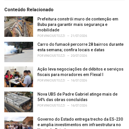
t
e
Conteúdo Relacionado
g
o
Prefeitura constrói muro de contenção em
r
Bubu para garantir mais segurança e
i
mobilidade
e
POR
VINICIUS TOZZI
21/07/2026
s
Carro do fumacê percorre 28 bairros durante
:
esta semana; confira locais e datas
POR
VINICIUS TOZZI
20/07/2026
Ação leva negociações de débitos e serviços
fiscais para moradores em Flexal I
POR
VINICIUS TOZZI
16/07/2026
Nova UBS de Padre Gabriel atinge mais de
54% das obras concluídas
POR
VINICIUS TOZZI
16/07/2026
Governo do Estado entrega trecho da ES-230
e amplia investimentos em infraestrutura no