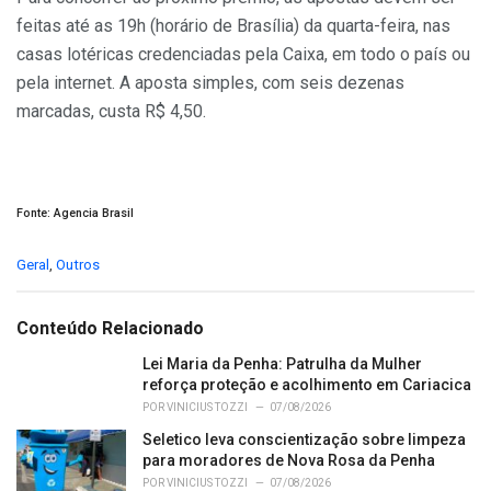
feitas até as 19h (horário de Brasília) da quarta-feira, nas
casas lotéricas credenciadas pela Caixa, em todo o país ou
pela internet. A aposta simples, com seis dezenas
marcadas, custa R$ 4,50.
Fonte: Agencia Brasil
C
Geral
,
Outros
a
t
e
Conteúdo Relacionado
g
o
Lei Maria da Penha: Patrulha da Mulher
r
reforça proteção e acolhimento em Cariacica
i
POR
VINICIUS TOZZI
07/08/2026
e
Seletico leva conscientização sobre limpeza
s
para moradores de Nova Rosa da Penha
:
POR
VINICIUS TOZZI
07/08/2026