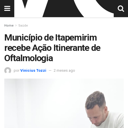
Home
Saúde
Município de Itapemirim
recebe Ação Itinerante de
Oftalmologia
por
Vinicius Tozzi
2 meses ago