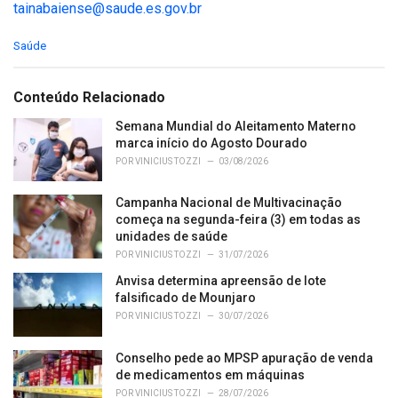
tainabaiense@saude.es.gov.br
C
Saúde
a
t
e
Conteúdo Relacionado
g
o
Semana Mundial do Aleitamento Materno
r
marca início do Agosto Dourado
i
POR
VINICIUS TOZZI
03/08/2026
e
s
Campanha Nacional de Multivacinação
:
começa na segunda-feira (3) em todas as
unidades de saúde
POR
VINICIUS TOZZI
31/07/2026
Anvisa determina apreensão de lote
falsificado de Mounjaro
POR
VINICIUS TOZZI
30/07/2026
Conselho pede ao MPSP apuração de venda
de medicamentos em máquinas
POR
VINICIUS TOZZI
28/07/2026