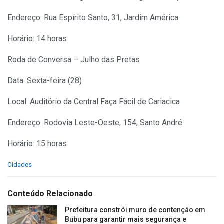
Endereço: Rua Espírito Santo, 31, Jardim América.
Horário: 14 horas
Roda de Conversa – Julho das Pretas
Data: Sexta-feira (28)
Local: Auditório da Central Faça Fácil de Cariacica
Endereço: Rodovia Leste-Oeste, 154, Santo André.
Horário: 15 horas
C
Cidades
a
t
e
Conteúdo Relacionado
g
o
Prefeitura constrói muro de contenção em
r
Bubu para garantir mais segurança e