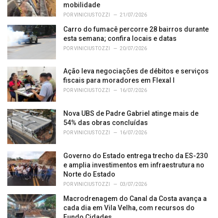
i
mobilidade
e
POR
VINICIUS TOZZI
21/07/2026
s
Carro do fumacê percorre 28 bairros durante
:
esta semana; confira locais e datas
POR
VINICIUS TOZZI
20/07/2026
Ação leva negociações de débitos e serviços
fiscais para moradores em Flexal I
POR
VINICIUS TOZZI
16/07/2026
Nova UBS de Padre Gabriel atinge mais de
54% das obras concluídas
POR
VINICIUS TOZZI
16/07/2026
Governo do Estado entrega trecho da ES-230
e amplia investimentos em infraestrutura no
Norte do Estado
POR
VINICIUS TOZZI
03/07/2026
Macrodrenagem do Canal da Costa avança a
cada dia em Vila Velha, com recursos do
Fundo Cidades