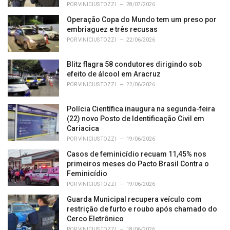
e
POR
VINICIUS TOZZI
28/07/2026
s
Operação Copa do Mundo tem um preso por
:
embriaguez e três recusas
POR
VINICIUS TOZZI
22/06/2026
Blitz flagra 58 condutores dirigindo sob
efeito de álcool em Aracruz
POR
VINICIUS TOZZI
22/06/2026
Polícia Científica inaugura na segunda-feira
(22) novo Posto de Identificação Civil em
Cariacica
POR
VINICIUS TOZZI
19/06/2026
Casos de feminicídio recuam 11,45% nos
primeiros meses do Pacto Brasil Contra o
Feminicídio
POR
VINICIUS TOZZI
19/06/2026
Guarda Municipal recupera veículo com
restrição de furto e roubo após chamado do
Cerco Eletrônico
POR
VINICIUS TOZZI
18/06/2026