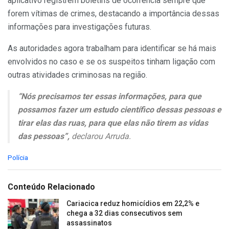
aplicativo registrem boletins de ocorrência sempre que
forem vítimas de crimes, destacando a importância dessas
informações para investigações futuras.
As autoridades agora trabalham para identificar se há mais
envolvidos no caso e se os suspeitos tinham ligação com
outras atividades criminosas na região.
“Nós precisamos ter essas informações, para que
possamos fazer um estudo científico dessas pessoas e
tirar elas das ruas, para que elas não tirem as vidas
das pessoas”,
declarou Arruda.
C
Polícia
a
t
e
Conteúdo Relacionado
g
o
Cariacica reduz homicídios em 22,2% e
r
chega a 32 dias consecutivos sem
i
assassinatos