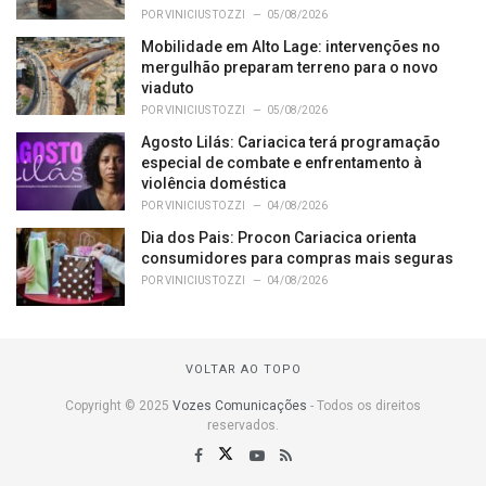
POR
VINICIUS TOZZI
05/08/2026
Mobilidade em Alto Lage: intervenções no
mergulhão preparam terreno para o novo
viaduto
POR
VINICIUS TOZZI
05/08/2026
Agosto Lilás: Cariacica terá programação
especial de combate e enfrentamento à
violência doméstica
POR
VINICIUS TOZZI
04/08/2026
Dia dos Pais: Procon Cariacica orienta
consumidores para compras mais seguras
POR
VINICIUS TOZZI
04/08/2026
VOLTAR AO TOPO
Copyright © 2025
Vozes Comunicações
- Todos os direitos
reservados.