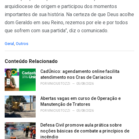
arquidiocese de origem e participou dos momentos
importantes de sua história. Na certeza de que Deus acolhe
dom Geraldo em seu Reino, rezemos por ele e por todos
que sofrem com sua partida”, diz o comunicado.
C
Geral
,
Outros
a
t
e
Conteúdo Relacionado
g
o
CadÚnico: agendamento online facilita
r
atendimento nos Cras de Cariacica
i
POR
VINICIUS TOZZI
05/08/2026
e
s
Abertas vagas em curso de Operação e
:
Manutenção de Tratores
POR
VINICIUS TOZZI
05/08/2026
Defesa Civil promove aula prática sobre
noções básicas de combate a princípios de
incêndio