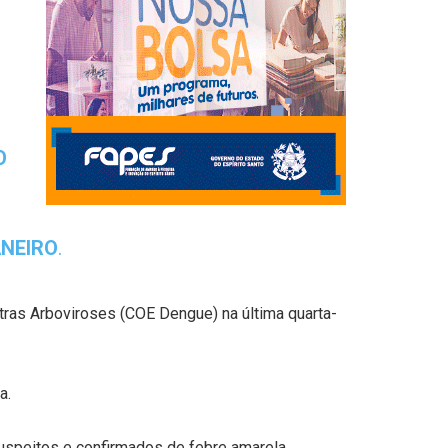
O
ANEIRO
.
ras Arboviroses (COE Dengue) na última quarta-
a.
suspeitos e confirmados de febre amarela,