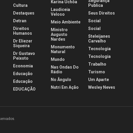
Segurança
Karina Uchôa
Cultura
Publica
Laudiceia
Destaques
Seus Direitos
Veloso
Detran
Social
Meio Ambiente
Direitos
Social
Ministro
Humanos
Augusto
Steleijanes
Nardes
Dr Eliezer
Carvalho
Siqueira
Monumento
Tecnologia
Natural
Dr Gustavo
Tecnologia
Peixoto
Mundo
Trabalho
Economia
Nas Ondas Do
Rádio
Turismo
Educação
No Ângulo
Um Aparte
Educação
Nutri Em Ação
Wesley Neves
EDUCAÇÃO
eservados.