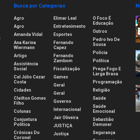
Busca por Categorias
N
Agro
Elimar Leal
O Foco É
Educação
Agro
Entretenimento
Outros
Amanda Vidal
Esportes
s
Pedro Ivo De
Ana Karina
Fernando
Sousa
Wiermann
Capez
Polícia
Artigo
Fernando
.
Zambom
Política
Assistência
Social
Fiscalização
Prega Fogo E
Larga Brasa
Cel Júlio Cezar
Games
Costa
Programação
Geral
Cidades
Religião
Geral
Cleilton Gomes
Saúde
Governo
Filho
Saúde
Internacional
Colunas
Emocional
Jair Oliveira
Conjuntura
Sebastião
Politica
Demuner
JUSTIÇA
Crônicas Do
Segurança
Justiça
Coronel