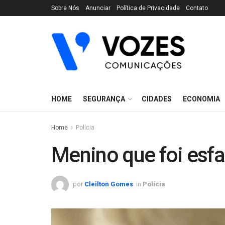
Sobre Nós
Anunciar
Política de Privacidade
Contato
HOME
SEGURANÇA
CIDADES
ECONOMIA
Home
Polícia
Menino que foi esfa
por
Cleilton Gomes
in
Polícia