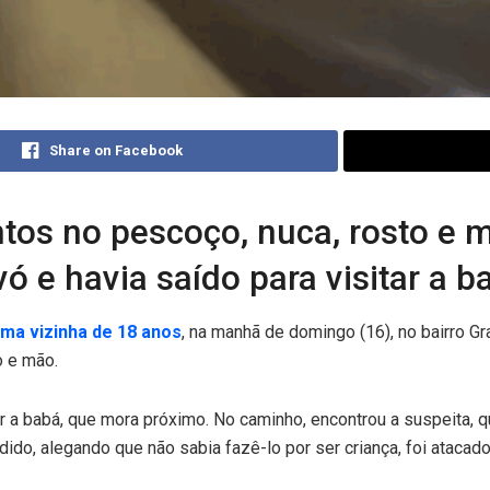
Share on Facebook
tos no pescoço, nuca, rosto e m
 e havia saído para visitar a b
ma vizinha de 18 anos
, na manhã de domingo (16), no bairro Gra
o e mão.
ar a babá, que mora próximo. No caminho, encontrou a suspeita, 
ido, alegando que não sabia fazê-lo por ser criança, foi atacad