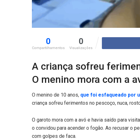
0
0
Compartilhamentos
Visualizações
A criança sofreu ferimen
O menino mora com a avó
O menino de 10 anos,
que foi esfaqueado por u
criança sofreu ferimentos no pescoço, nuca, rost
O garoto mora com a avó e havia saído para visit
o convidou para acender o fogão. Ao recusar o ped
com golpes de faca.