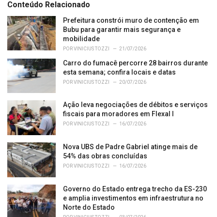
e
Conteúdo Relacionado
g
o
Prefeitura constrói muro de contenção em
r
Bubu para garantir mais segurança e
i
mobilidade
e
POR
VINICIUS TOZZI
21/07/2026
s
Carro do fumacê percorre 28 bairros durante
:
esta semana; confira locais e datas
POR
VINICIUS TOZZI
20/07/2026
Ação leva negociações de débitos e serviços
fiscais para moradores em Flexal I
POR
VINICIUS TOZZI
16/07/2026
Nova UBS de Padre Gabriel atinge mais de
54% das obras concluídas
POR
VINICIUS TOZZI
16/07/2026
Governo do Estado entrega trecho da ES-230
e amplia investimentos em infraestrutura no
Norte do Estado