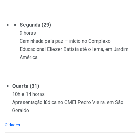
Segunda (29)
9 horas
Caminhada pela paz – início no Complexo
Educacional Eliezer Batista até o Iema, em Jardim
América
Quarta (31)
10h e 14 horas
Apresentação lúdica no CMEI Pedro Vieira, em São
Geraldo
C
Cidades
a
t