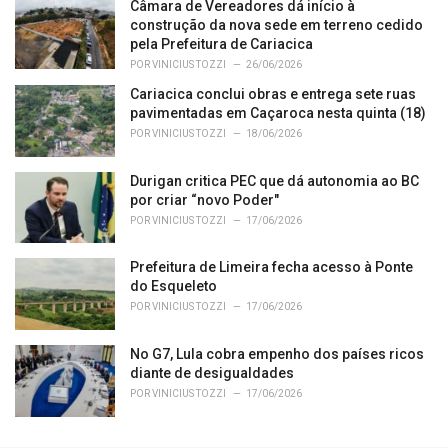
Câmara de Vereadores dá início à
:
construção da nova sede em terreno cedido
pela Prefeitura de Cariacica
POR
VINICIUS TOZZI
26/06/2026
Cariacica conclui obras e entrega sete ruas
pavimentadas em Caçaroca nesta quinta (18)
POR
VINICIUS TOZZI
18/06/2026
Durigan critica PEC que dá autonomia ao BC
por criar “novo Poder"
POR
VINICIUS TOZZI
17/06/2026
Prefeitura de Limeira fecha acesso à Ponte
do Esqueleto
POR
VINICIUS TOZZI
17/06/2026
No G7, Lula cobra empenho dos países ricos
diante de desigualdades
POR
VINICIUS TOZZI
17/06/2026