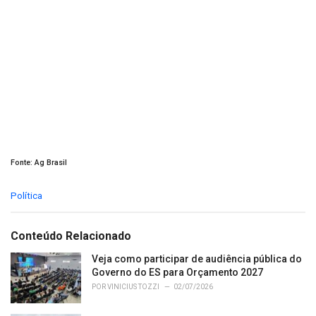
Fonte: Ag Brasil
C
Política
a
t
e
Conteúdo Relacionado
g
o
Veja como participar de audiência pública do
r
Governo do ES para Orçamento 2027
i
POR
VINICIUS TOZZI
02/07/2026
e
s