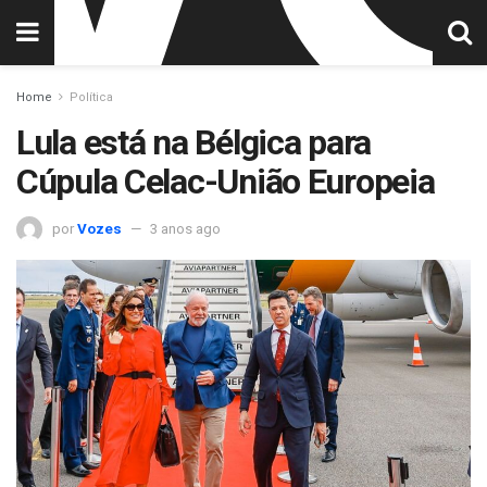
Home
Política
Lula está na Bélgica para
Cúpula Celac-União Europeia
por
Vozes
3 anos ago