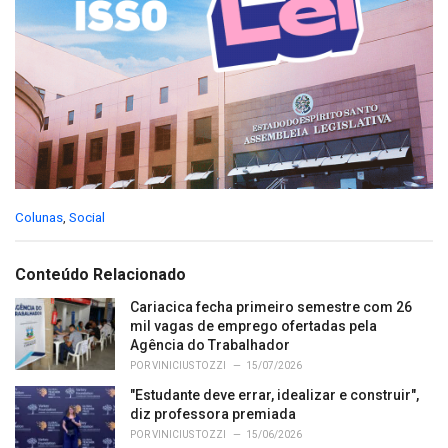
C
Colunas
,
Social
a
t
e
Conteúdo Relacionado
g
o
Cariacica fecha primeiro semestre com 26
r
mil vagas de emprego ofertadas pela
i
Agência do Trabalhador
e
POR
VINICIUS TOZZI
15/07/2026
s
"Estudante deve errar, idealizar e construir",
:
diz professora premiada
POR
VINICIUS TOZZI
15/06/2026