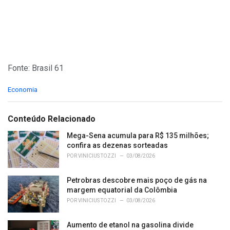
Fonte: Brasil 61
C
Economia
a
t
e
Conteúdo Relacionado
g
o
Mega-Sena acumula para R$ 135 milhões;
r
confira as dezenas sorteadas
i
POR
VINICIUS TOZZI
03/08/2026
e
s
Petrobras descobre mais poço de gás na
:
margem equatorial da Colômbia
POR
VINICIUS TOZZI
03/08/2026
Aumento de etanol na gasolina divide