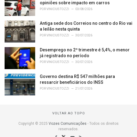
opiniões sobre impacto em carros
POR
VINICIUS TOZZI
03/08/2026
Antiga sede dos Correios no centro do Rio vai
a leilão nesta quinta
POR
VINICIUS TOZZI
30/07/2026
Desemprego no 2º trimestre é 5,4%, o menor
já registrado no período
POR
VINICIUS TOZZI
30/07/2026
Governo destina R$ 547 milhões para
ressarcir beneficiários do INSS
POR
VINICIUS TOZZI
21/07/2026
VOLTAR AO TOPO
Copyright © 2025
Vozes Comunicações
- Todos os direitos
reservados.