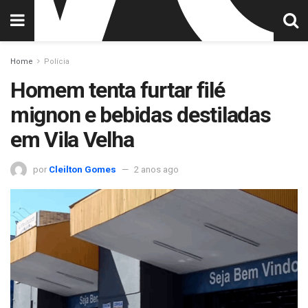
Home
Polícia
Homem tenta furtar filé
mignon e bebidas destiladas
em Vila Velha
por
Cleilton Gomes
2 anos ago