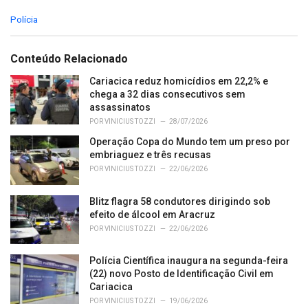
C
Polícia
a
t
e
Conteúdo Relacionado
g
o
Cariacica reduz homicídios em 22,2% e
r
chega a 32 dias consecutivos sem
i
assassinatos
e
POR
VINICIUS TOZZI
28/07/2026
s
Operação Copa do Mundo tem um preso por
:
embriaguez e três recusas
POR
VINICIUS TOZZI
22/06/2026
Blitz flagra 58 condutores dirigindo sob
efeito de álcool em Aracruz
POR
VINICIUS TOZZI
22/06/2026
Polícia Científica inaugura na segunda-feira
(22) novo Posto de Identificação Civil em
Cariacica
POR
VINICIUS TOZZI
19/06/2026