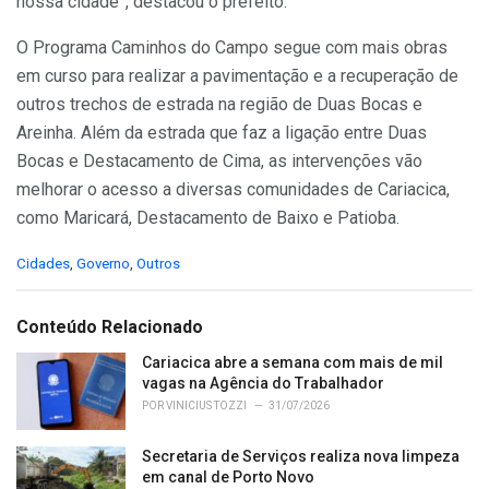
nossa cidade”, destacou o prefeito.
O Programa Caminhos do Campo segue com mais obras
em curso para realizar a pavimentação e a recuperação de
outros trechos de estrada na região de Duas Bocas e
Areinha. Além da estrada que faz a ligação entre Duas
Bocas e Destacamento de Cima, as intervenções vão
melhorar o acesso a diversas comunidades de Cariacica,
como Maricará, Destacamento de Baixo e Patioba.
C
Cidades
,
Governo
,
Outros
a
t
e
Conteúdo Relacionado
g
o
Cariacica abre a semana com mais de mil
r
vagas na Agência do Trabalhador
i
POR
VINICIUS TOZZI
31/07/2026
e
s
Secretaria de Serviços realiza nova limpeza
:
em canal de Porto Novo