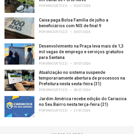
POR
VINICIUS TOZZI
30/07/2026
Caixa paga Bolsa Família de julho a
beneficiários com NIS de final 9
POR
VINICIUS TOZZI
30/07/2026
Desenvolvimento na Praça leva mais de 1,3
mil vagas de emprego e serviços gratuitos
para Santana
POR
VINICIUS TOZZI
29/07/2026
Atualização no sistema suspende
temporariamente abertura de processos na
Prefeitura nesta sexta-feira (31)
POR
VINICIUS TOZZI
28/07/2026
Jardim América recebe edição do Cariacica
no Seu Bairro nesta terça-feira (21)
POR
VINICIUS TOZZI
21/07/2026