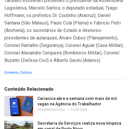
Também estiveram presentes o presidente da Assembleia
Legislativa, Marcelo Santos; o deputado estadual, Tyago
Hoffmann; os prefeitos Dr. Coutinho (Aracruz), Daniel
Santana (São Mateus), Paulo Cola (Piúma) e Fabricio Petri
(Anchieta); os secretários de Estado e diretores-
presidentes de autarquias, Alvaro Duboc (Planejamento),
Coronel Ramalho (Segurança), Coronel Aguiar (Casa Militar),
Coronel Alexandre Cerqueira (Bombeiros Militar), Coronel
Buzatto (Defesa Civil) e Alberto Gavini (Aderes).
C
Governo
,
Outros
a
t
e
Conteúdo Relacionado
g
o
Cariacica abre a semana com mais de mil
r
vagas na Agência do Trabalhador
i
POR
VINICIUS TOZZI
31/07/2026
e
s
Secretaria de Serviços realiza nova limpeza
:
em canal de Porto Novo