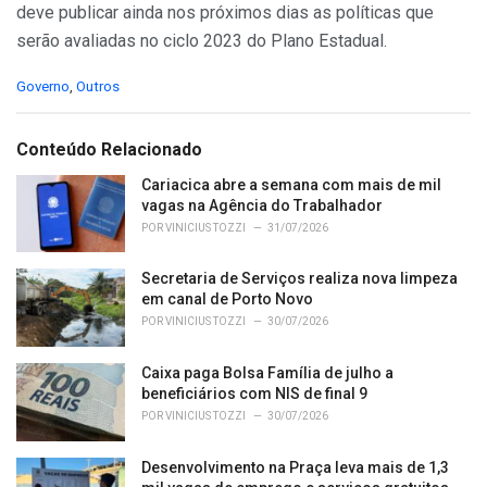
deve publicar ainda nos próximos dias as políticas que
serão avaliadas no ciclo 2023 do Plano Estadual.
C
Governo
,
Outros
a
t
e
Conteúdo Relacionado
g
o
Cariacica abre a semana com mais de mil
r
vagas na Agência do Trabalhador
i
POR
VINICIUS TOZZI
31/07/2026
e
s
Secretaria de Serviços realiza nova limpeza
:
em canal de Porto Novo
POR
VINICIUS TOZZI
30/07/2026
Caixa paga Bolsa Família de julho a
beneficiários com NIS de final 9
POR
VINICIUS TOZZI
30/07/2026
Desenvolvimento na Praça leva mais de 1,3