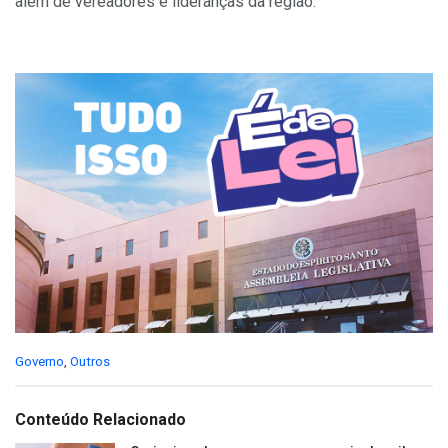
além de vereadores e lideranças da região.
C
Governo
,
Outros
a
t
e
Conteúdo Relacionado
g