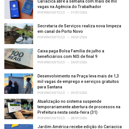
o
Cariacica abre a semana com mais de mil
r
vagas na Agência do Trabalhador
i
POR
VINICIUS TOZZI
31/07/2026
e
s
Secretaria de Serviços realiza nova limpeza
:
em canal de Porto Novo
POR
VINICIUS TOZZI
30/07/2026
Caixa paga Bolsa Família de julho a
beneficiários com NIS de final 9
POR
VINICIUS TOZZI
30/07/2026
Desenvolvimento na Praça leva mais de 1,3
mil vagas de emprego e serviços gratuitos
para Santana
POR
VINICIUS TOZZI
29/07/2026
Atualização no sistema suspende
temporariamente abertura de processos na
Prefeitura nesta sexta-feira (31)
POR
VINICIUS TOZZI
28/07/2026
Jardim América recebe edição do Cariacica