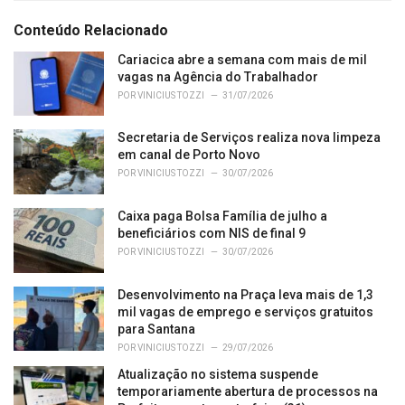
t
e
Conteúdo Relacionado
g
o
Cariacica abre a semana com mais de mil
r
vagas na Agência do Trabalhador
i
POR
VINICIUS TOZZI
31/07/2026
e
s
Secretaria de Serviços realiza nova limpeza
:
em canal de Porto Novo
POR
VINICIUS TOZZI
30/07/2026
Caixa paga Bolsa Família de julho a
beneficiários com NIS de final 9
POR
VINICIUS TOZZI
30/07/2026
Desenvolvimento na Praça leva mais de 1,3
mil vagas de emprego e serviços gratuitos
para Santana
POR
VINICIUS TOZZI
29/07/2026
Atualização no sistema suspende
temporariamente abertura de processos na