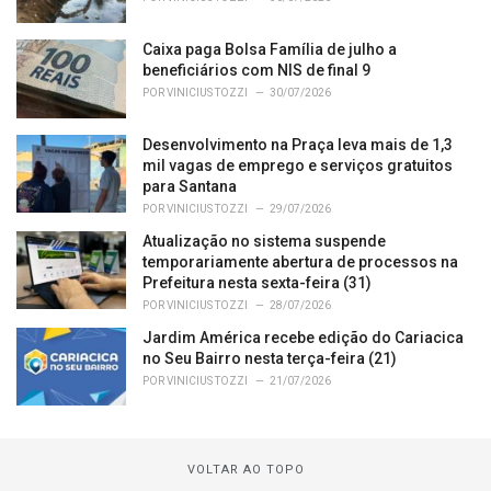
Caixa paga Bolsa Família de julho a
beneficiários com NIS de final 9
POR
VINICIUS TOZZI
30/07/2026
Desenvolvimento na Praça leva mais de 1,3
mil vagas de emprego e serviços gratuitos
para Santana
POR
VINICIUS TOZZI
29/07/2026
Atualização no sistema suspende
temporariamente abertura de processos na
Prefeitura nesta sexta-feira (31)
POR
VINICIUS TOZZI
28/07/2026
Jardim América recebe edição do Cariacica
no Seu Bairro nesta terça-feira (21)
POR
VINICIUS TOZZI
21/07/2026
VOLTAR AO TOPO