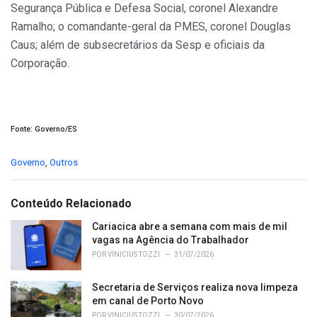
Segurança Pública e Defesa Social, coronel Alexandre
Ramalho; o comandante-geral da PMES, coronel Douglas
Caus; além de subsecretários da Sesp e oficiais da
Corporação.
Fonte: Governo/ES
C
Governo
,
Outros
a
t
e
Conteúdo Relacionado
g
o
Cariacica abre a semana com mais de mil
r
vagas na Agência do Trabalhador
i
POR
VINICIUS TOZZI
31/07/2026
e
s
Secretaria de Serviços realiza nova limpeza
:
em canal de Porto Novo
POR
VINICIUS TOZZI
30/07/2026