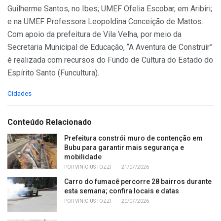
Guilherme Santos, no Ibes; UMEF Ofelia Escobar, em Aribiri;
e na UMEF Professora Leopoldina Conceição de Mattos.
Com apoio da prefeitura de Vila Velha, por meio da
Secretaria Municipal de Educação, “A Aventura de Construir”
é realizada com recursos do Fundo de Cultura do Estado do
Espírito Santo (Funcultura).
C
Cidades
a
t
e
Conteúdo Relacionado
g
o
Prefeitura constrói muro de contenção em
r
Bubu para garantir mais segurança e
i
mobilidade
e
POR
VINICIUS TOZZI
21/07/2026
s
Carro do fumacê percorre 28 bairros durante
:
esta semana; confira locais e datas
POR
VINICIUS TOZZI
20/07/2026