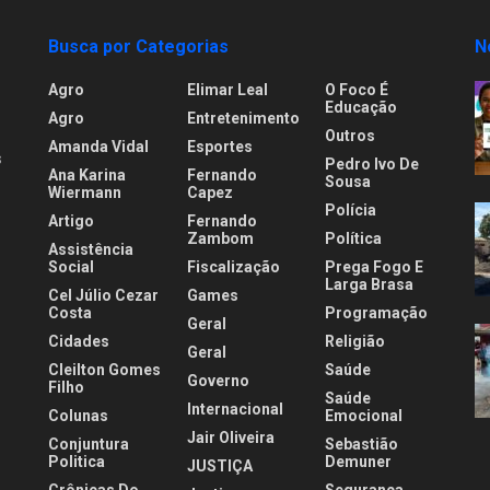
Busca por Categorias
N
Agro
Elimar Leal
O Foco É
Educação
Agro
Entretenimento
Outros
Amanda Vidal
Esportes
s
Pedro Ivo De
Ana Karina
Fernando
Sousa
Wiermann
Capez
Polícia
Artigo
Fernando
.
Zambom
Política
Assistência
Social
Fiscalização
Prega Fogo E
Larga Brasa
Cel Júlio Cezar
Games
Costa
Programação
Geral
Cidades
Religião
Geral
Cleilton Gomes
Saúde
Governo
Filho
Saúde
Internacional
Colunas
Emocional
Jair Oliveira
Conjuntura
Sebastião
Politica
Demuner
JUSTIÇA