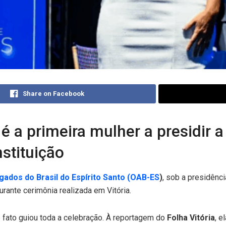
Share on Facebook
é a primeira mulher a presidir 
stituição
ados do Brasil do Espírito Santo (OAB-ES
)
, sob a presidênc
urante cerimônia realizada em Vitória.
te fato guiou toda a celebração. À reportagem do
Folha Vitória
, e