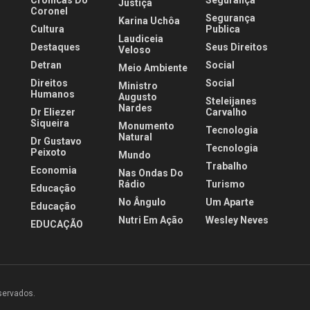
Crônicas Do
Segurança
Justiça
Coronel
Segurança
Karina Uchôa
Cultura
Publica
Laudiceia
Destaques
Seus Direitos
Veloso
Detran
Social
Meio Ambiente
Direitos
Social
Ministro
Humanos
Augusto
Steleijanes
Nardes
Dr Eliezer
Carvalho
Siqueira
Monumento
Tecnologia
Natural
Dr Gustavo
Tecnologia
Peixoto
Mundo
Trabalho
Economia
Nas Ondas Do
Rádio
Turismo
Educação
No Ângulo
Um Aparte
Educação
Nutri Em Ação
Wesley Neves
EDUCAÇÃO
eservados.