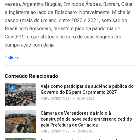
vezes), Argentina, Uruguai, Emirados Árabes, Bahrain, Catar
e Inglaterra ao lado de Bolsonaro. Notavelmente, Michelle
passou mais de um ano, entre 2020 e 2021, sem sair do
Brasil com Bolsonaro, durante o pico da pandemia de
Covid-19, o que afetou o número de suas viagens em
comparação com Janja.
C
Política
a
t
e
Conteúdo Relacionado
g
o
Veja como participar de audiência pública do
r
Governo do ES para Orçamento 2027
i
POR
VINICIUS TOZZI
02/07/2026
e
s
Câmara de Vereadores dá início à
:
construção da nova sede em terreno cedido
pela Prefeitura de Cariacica
POR
VINICIUS TOZZI
26/06/2026