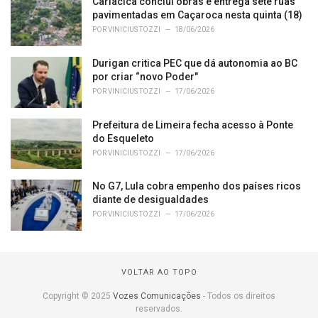
Cariacica conclui obras e entrega sete ruas
pavimentadas em Caçaroca nesta quinta (18)
POR
VINICIUS TOZZI
18/06/2026
Durigan critica PEC que dá autonomia ao BC
por criar “novo Poder"
POR
VINICIUS TOZZI
17/06/2026
Prefeitura de Limeira fecha acesso à Ponte
do Esqueleto
POR
VINICIUS TOZZI
17/06/2026
No G7, Lula cobra empenho dos países ricos
diante de desigualdades
POR
VINICIUS TOZZI
17/06/2026
VOLTAR AO TOPO
Copyright © 2025
Vozes Comunicações
- Todos os direitos
reservados.