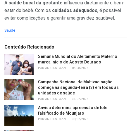
A
saúde bucal da gestante
influencia diretamente o bem-
estar do bebê. Com os
cuidados adequados
, é possível
evitar complicações e garantir uma gravidez saudável.
C
Saúde
a
t
e
Conteúdo Relacionado
g
o
Semana Mundial do Aleitamento Materno
r
marca início do Agosto Dourado
i
POR
VINICIUS TOZZI
03/08/2026
e
s
Campanha Nacional de Multivacinação
:
começa na segunda-feira (3) em todas as
unidades de saúde
POR
VINICIUS TOZZI
31/07/2026
Anvisa determina apreensão de lote
falsificado de Mounjaro
POR
VINICIUS TOZZI
30/07/2026