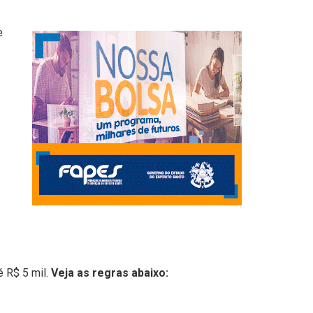
e
é R$ 5 mil.
Veja as regras abaixo: