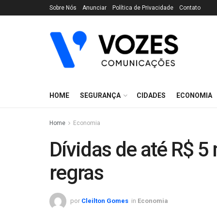
Sobre Nós
Anunciar
Política de Privacidade
Contato
HOME
SEGURANÇA
CIDADES
ECONOMIA
Home
Economia
Dívidas de até R$ 5
regras
por
Cleilton Gomes
in
Economia