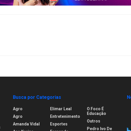
Busca por Categorias
N
Agro
Elimar Leal
O Foco É
Educação
Agro
Entretenimento
Outros
Amanda Vidal
Esportes
s
Pedro Ivo De