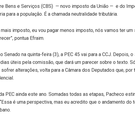
sobre Bens e Serviços (CBS) — novo imposto da União — e do Im
ia para a população. É a chamada neutralidade tributária.
r mais imposto, eu vou pagar menos imposto, nós vamos ter um
ecer”, pontua Efraim.
ao Senado na quinta-feira (3), a PEC 45 vai para a CCJ. Depois, o
0 dias úteis pela comissão, que dará um parecer sobre o texto. S
 sofrer alterações, volta para a Câmara dos Deputados que, por
encial.
 da PEC ainda este ano. Somadas todas as etapas, Pacheco esti
 “Essa é uma perspectiva, mas eu acredito que o andamento do t
ibano.