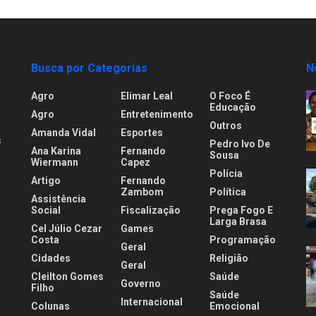
Busca por Categorias
N
Agro
Elimar Leal
O Foco É
Educação
Agro
Entretenimento
Outros
Amanda Vidal
Esportes
s
Pedro Ivo De
Ana Karina
Fernando
Sousa
Wiermann
Capez
Polícia
Artigo
Fernando
.
Zambom
Política
Assistência
Social
Fiscalização
Prega Fogo E
Larga Brasa
Cel Júlio Cezar
Games
Costa
Programação
Geral
Cidades
Religião
Geral
Cleilton Gomes
Saúde
Governo
Filho
Saúde
Internacional
Colunas
Emocional