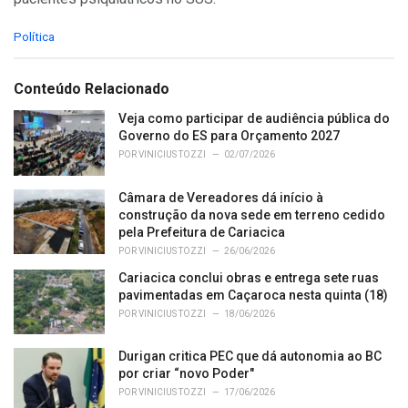
C
Política
a
t
e
Conteúdo Relacionado
g
o
Veja como participar de audiência pública do
r
Governo do ES para Orçamento 2027
i
POR
VINICIUS TOZZI
02/07/2026
e
s
Câmara de Vereadores dá início à
:
construção da nova sede em terreno cedido
pela Prefeitura de Cariacica
POR
VINICIUS TOZZI
26/06/2026
Cariacica conclui obras e entrega sete ruas
pavimentadas em Caçaroca nesta quinta (18)
POR
VINICIUS TOZZI
18/06/2026
Durigan critica PEC que dá autonomia ao BC
por criar “novo Poder"
POR
VINICIUS TOZZI
17/06/2026