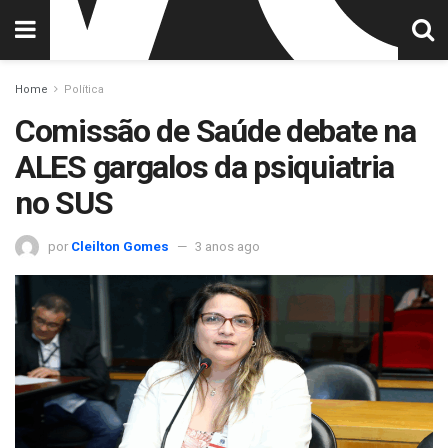
Home
Política
Comissão de Saúde debate na
ALES gargalos da psiquiatria
no SUS
por
Cleilton Gomes
3 anos ago