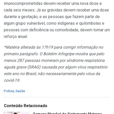
imunocomprometidas devem receber uma nova dose a
cada seis meses. Já as grávidas devem receber uma dose
durante a gestação, e as pessoas que fazem parte de
algum grupo vulnerável, como indígenas e quilombolas e
pessoas com deficiência ou comorbidade, devem tomar um
reforço anual.
*Matéria alterada às 17h19 para corrigir informação no
primeiro parágrafo. O Boletim Infogripe mostra que pelo
menos 287 pessoas morreram por síndrome respiratória
aguda grave (SRAG) causada por algum vírus respiratório
este ano no Brasil, não necessariamente pelo vírus da
covid-19.
C
Polícia
,
Saúde
a
t
e
Conteúdo Relacionado
g
o
Semana Mundial do Aleitamento Materno