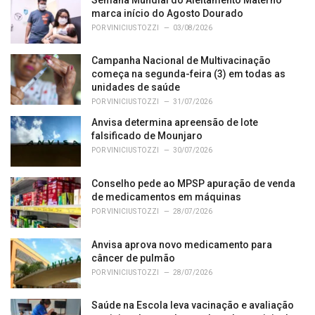
r
marca início do Agosto Dourado
i
POR
VINICIUS TOZZI
03/08/2026
e
s
Campanha Nacional de Multivacinação
:
começa na segunda-feira (3) em todas as
unidades de saúde
POR
VINICIUS TOZZI
31/07/2026
Anvisa determina apreensão de lote
falsificado de Mounjaro
POR
VINICIUS TOZZI
30/07/2026
Conselho pede ao MPSP apuração de venda
de medicamentos em máquinas
POR
VINICIUS TOZZI
28/07/2026
Anvisa aprova novo medicamento para
câncer de pulmão
POR
VINICIUS TOZZI
28/07/2026
Saúde na Escola leva vacinação e avaliação