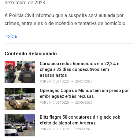
dezembro de 2024.
A Polícia Civil informou que a suspeita será autuada por
crimes, entre eles o de incêndio e tentativa de homicídio.
C
Polícia
a
t
e
Conteúdo Relacionado
g
o
Cariacica reduz homicídios em 22,2% e
r
chega a 32 dias consecutivos sem
i
assassinatos
e
POR
VINICIUS TOZZI
28/07/2026
s
Operação Copa do Mundo tem um preso por
:
embriaguez e três recusas
POR
VINICIUS TOZZI
22/06/2026
Blitz flagra 58 condutores dirigindo sob
efeito de álcool em Aracruz
POR
VINICIUS TOZZI
22/06/2026