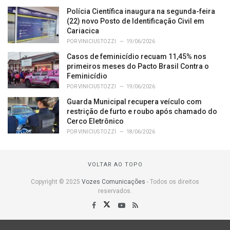
Polícia Científica inaugura na segunda-feira
(22) novo Posto de Identificação Civil em
Cariacica
POR
VINICIUS TOZZI
19/06/2026
Casos de feminicídio recuam 11,45% nos
primeiros meses do Pacto Brasil Contra o
Feminicídio
POR
VINICIUS TOZZI
19/06/2026
Guarda Municipal recupera veículo com
restrição de furto e roubo após chamado do
Cerco Eletrônico
POR
VINICIUS TOZZI
18/06/2026
VOLTAR AO TOPO
Copyright © 2025
Vozes Comunicações
- Todos os direitos
reservados.